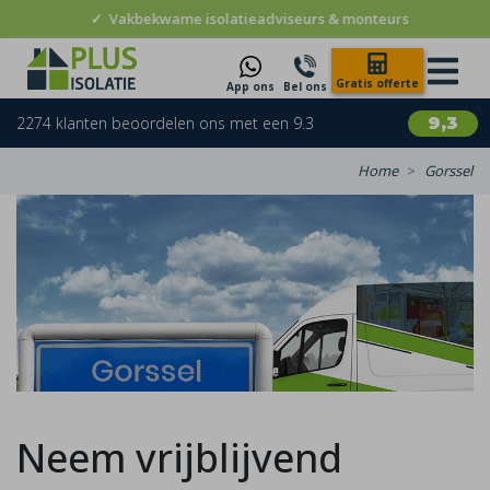
✓
Vakbekwame isolatieadviseurs & monteurs
Gratis offerte
App ons
Bel ons
2274 klanten beoordelen ons met een 9.3
9,3
Home
Gorssel
Neem vrijblijvend