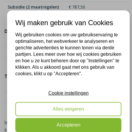
Subsidie (2 maatregelen)
€ 787,50
Netto kosten
€ 1.012,50
Wij maken gebruik van Cookies
Dakisolatie (50 m²)
Wij gebruiken cookies om uw gebruikservaring te
Kostenindicatie
€ 2.250
optimaliseren, het webverkeer te analyseren en
gerichte advertenties te kunnen tonen via derde
Subsidie (2 maatregelen)
€ 1.625,00
partijen. Lees meer over hoe wij cookies gebruiken
en hoe u ze kunt beheren door op "Instellingen" te
Netto kosten
€ 625,00
klikken. Als u akkoord gaat met ons gebruik van
cookies, klikt u op "Accepteren”.
Totaal
Totaal kosten
€ 4.050
Cookie instellingen
Totaal subsidie
€ 2.412,50
Netto kosten totaal
€ 1.637,50
Alles weigeren
In sommige gevallen is er naast de landelijke ISDE-
Accepteren
subsidie ook nog een gemeentelijke subsidie