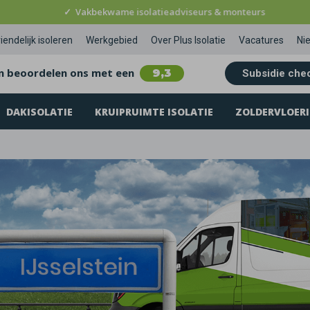
✓
Vakbekwame isolatieadviseurs & monteurs
iendelijk isoleren
Werkgebied
Over Plus Isolatie
Vacatures
Ni
n beoordelen ons met een
9,3
Subsidie che
DAKISOLATIE
KRUIPRUIMTE ISOLATIE
ZOLDERVLOERI