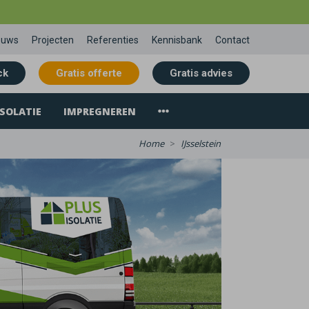
euws
Projecten
Referenties
Kennisbank
Contact
ck
Gratis offerte
Gratis advies
SOLATIE
IMPREGNEREN
Home
IJsselstein