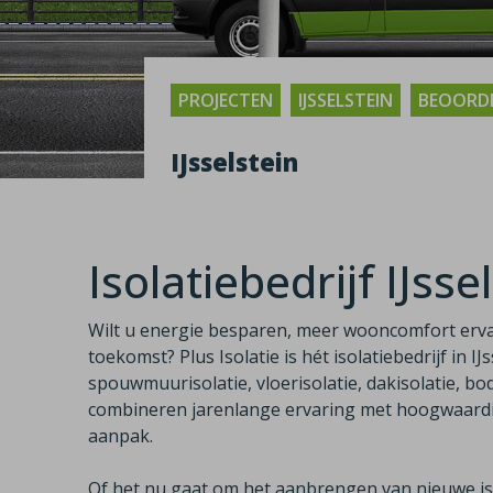
PROJECTEN
IJSSELSTEIN
BEOORDE
IJsselstein
Isolatiebedrijf IJsse
Wilt u energie besparen, meer wooncomfort erv
toekomst? Plus Isolatie is hét isolatiebedrijf in IJ
spouwmuurisolatie, vloerisolatie, dakisolatie, bod
combineren jarenlange ervaring met hoogwaardig
aanpak.
Of het nu gaat om het aanbrengen van nieuwe iso