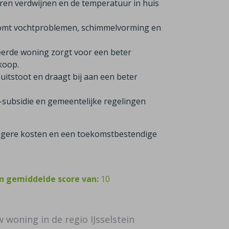
ren verdwijnen en de temperatuur in huis
komt vochtproblemen, schimmelvorming en
eerde woning zorgt voor een beter
rkoop.
itstoot en draagt bij aan een beter
-subsidie en gemeentelijke regelingen
 lagere kosten en een toekomstbestendige
en gemiddelde score van:
10
w woning in de regio IJsselstein