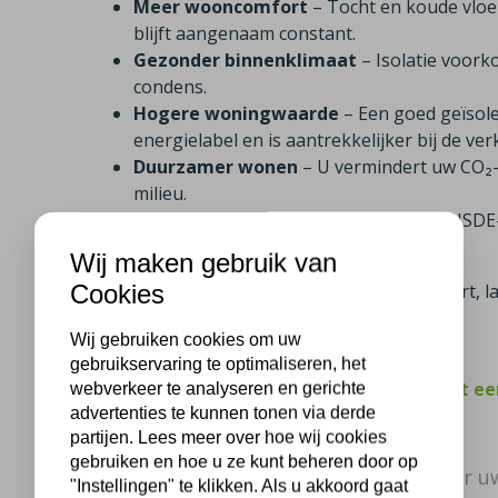
Meer wooncomfort
– Tocht en koude vloe
blijft aangenaam constant.
Gezonder binnenklimaat
– Isolatie voor
condens.
Hogere woningwaarde
– Een goed geïsol
energielabel en is aantrekkelijker bij de ve
Duurzamer wonen
– U vermindert uw CO₂-u
milieu.
Aantrekkelijke subsidie
– Dankzij de ISDE
verdient u uw investering sneller terug.
Wij maken gebruik van
Cookies
Met isolatie profiteert u dus van meer comfort,
woning.
Wij gebruiken cookies om uw
gebruikservaring te optimaliseren, het
Klanten uit IJsselstein beoordelen ons met e
webverkeer te analyseren en gerichte
advertenties te kunnen tonen via derde
Bel mij terug
partijen. Lees meer over hoe wij cookies
gebruiken en hoe u ze kunt beheren door op
Gratis en vrijblijvend isolatieadvies voor u
"Instellingen" te klikken. Als u akkoord gaat