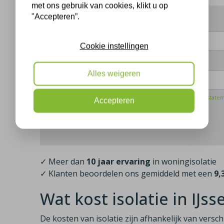
met ons gebruik van cookies, klikt u op
"Accepteren”.
Uw naam:
Cookie instellingen
Telefoonnummer:
Alles weigeren
De gegevens die u hier verstrekt vallen onder ons
privacy state
Accepteren
Bel mij terug
✓ Meer dan
10 jaar ervaring
in woningisolatie
✓ Klanten beoordelen ons gemiddeld met een
9,
Wat kost isolatie in IJss
De kosten van isolatie zijn afhankelijk van versc