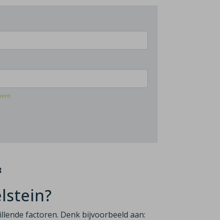
ment
.
3
elstein?
hillende factoren. Denk bijvoorbeeld aan: