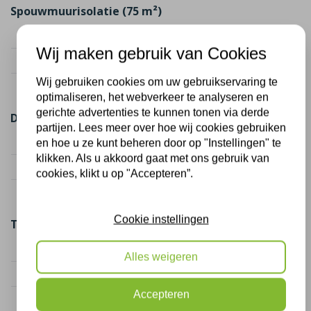
Spouwmuurisolatie (75 m²)
Kostenindicatie
€ 1.800
Wij maken gebruik van Cookies
Subsidie (2 maatregelen)
€ 787,50
Wij gebruiken cookies om uw gebruikservaring te
Netto kosten
€ 1.012,50
optimaliseren, het webverkeer te analyseren en
gerichte advertenties te kunnen tonen via derde
Dakisolatie (50 m²)
partijen. Lees meer over hoe wij cookies gebruiken
Kostenindicatie
€ 2.250
en hoe u ze kunt beheren door op "Instellingen" te
klikken. Als u akkoord gaat met ons gebruik van
Subsidie (2 maatregelen)
€ 1.625,00
cookies, klikt u op "Accepteren”.
Netto kosten
€ 625,00
Cookie instellingen
Totaal
Totaal kosten
€ 4.050
Alles weigeren
Totaal subsidie
€ 2.412,50
Accepteren
Netto kosten totaal
€ 1.637,50