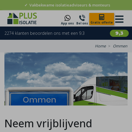
✓
Vakbekwame isolatieadviseurs & monteurs
Gratis offerte
App ons
Bel ons
2274 klanten beoordelen ons met een 9.3
9,3
Home
Ommen
Neem vrijblijvend