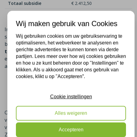
Totaal subsidie
€ 2.412,50
Netto kosten totaal
€ 1.637,50
Wij maken gebruik van Cookies
In sommige gevallen is er naast de landelijke ISDE-
subsidie ook nog een gemeentelijke subsidie
Wij gebruiken cookies om uw gebruikservaring te
optimaliseren, het webverkeer te analyseren en
beschikbaar,
u krijgt dan in sommige gevallen geld
gerichte advertenties te kunnen tonen via derde
toe op het isoleren van uw woning in Zoelen
. Deze
partijen. Lees meer over hoe wij cookies gebruiken
extra vergoeding verschilt per gemeente en is vaak
en hoe u ze kunt beheren door op "Instellingen" te
afhankelijk van factoren zoals:
klikken. Als u akkoord gaat met ons gebruik van
cookies, klikt u op "Accepteren”.
de WOZ-waarde van de woning,
het huidige energielabel,
en het aantal isolatiemaatregelen dat nog
Cookie instellingen
mogelijk is.
Omdat deze voorwaarden per gemeente en woning
Alles weigeren
verschillen, komt een adviseur van Plus Isolatie graag
vrijblijvend bij u langs om dit samen te bekijken in
Accepteren
Zoelen. Tijdens het bezoek bespreken we de