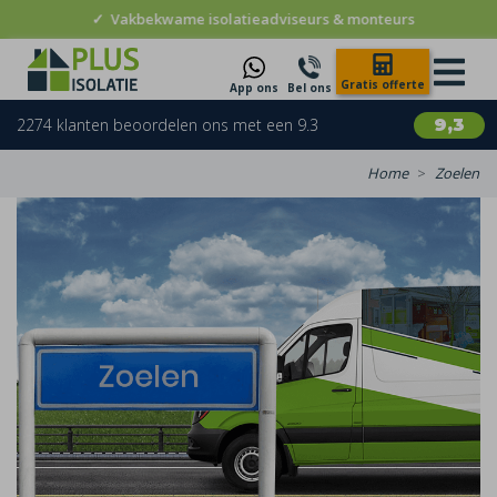
✓
Vakbekwame isolatieadviseurs & monteurs
Gratis offerte
App ons
Bel ons
2274 klanten beoordelen ons met een 9.3
9,3
Home
Zoelen