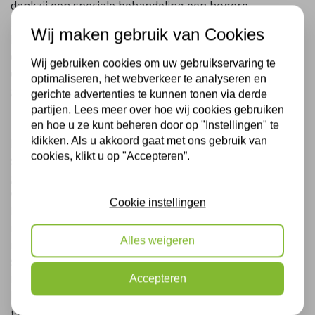
dankzij een speciale behandeling een hogere
isolatiewaarde dan de meeste traditionele wolsoorten.
Wij maken gebruik van Cookies
Een gecertificeerd isolatiebedrijf zoals Plus Isolatie zal
de Knauf Timberframe perfect verdelen over uw
Wij gebruiken cookies om uw gebruikservaring te
complete dakconstructie en ervoor zorgen dat alle
optimaliseren, het webverkeer te analyseren en
gaten, kieren en hoeken in het dak worden opgevuld.
gerichte advertenties te kunnen tonen via derde
partijen. Lees meer over hoe wij cookies gebruiken
Dakisolatie met Icynene
en hoe u ze kunt beheren door op "Instellingen" te
klikken. Als u akkoord gaat met ons gebruik van
Icynene is evenals PUR een isolatieschuim dat met een
cookies, klikt u op "Accepteren”.
spuitpistool tussen de balken van uw dakbeschot wordt
gespoten. Het verschil is dat Icynene door middel van
water uithardt, en niet met behulp van gassen zoals bij
Cookie instellingen
PUR. Icynene is daardoor beter voor mens en milieu. Dit
materiaal is tijdens het aanbrengen en daarna vrijwel
Alles weigeren
reukloos. Bij het aanbrengen ervan komen er geen
schadelijke stoffen vrij. Icynene is waterafstotend,
neemt geen vocht op en vormt een naadloze,
Accepteren
luchtdichte isolatielaag. Het is ook brandveilig en vormt
geen voedingsbodem voor schimmels of bacteriën.