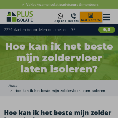
✓
Vakbekwame isolatieadviseurs & monteurs
Gratis offerte
App ons
Bel ons
2274 klanten beoordelen ons met een 9.3
9,3
Hoe kan ik het beste
mijn zoldervloer
laten isoleren?
Home
Hoe-kan-ik-het-beste-mijn-zoldervloer-laten-isoleren
Hoe kan ik het beste mijn zolder