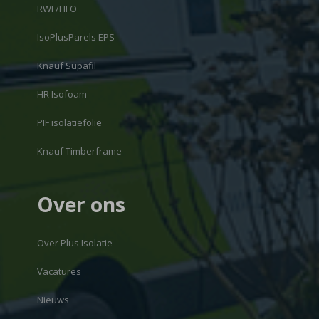
RWF/HFO
IsoPlusParels EPS
Knauf Supafil
HR Isofoam
PIF isolatiefolie
Knauf Timberframe
Over ons
Over Plus Isolatie
Vacatures
Nieuws