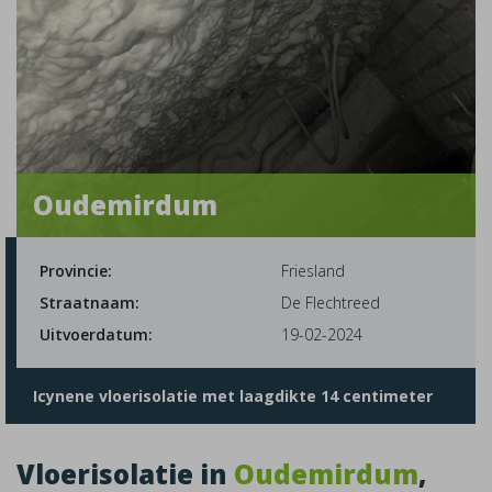
Oudemirdum
Provincie:
Friesland
Straatnaam:
De Flechtreed
Uitvoerdatum:
19-02-2024
Icynene vloerisolatie met laagdikte 14 centimeter
Vloerisolatie in
Oudemirdum
,