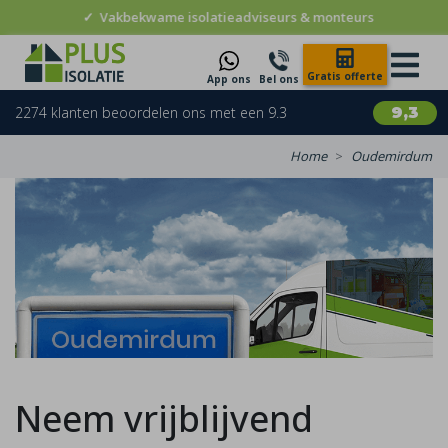
✓
Vakbekwame isolatieadviseurs & monteurs
Gratis offerte
App ons
Bel ons
2274 klanten beoordelen ons met een 9.3
9,3
Home
Oudemirdum
Neem vrijblijvend