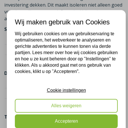
investering dekken. Dit maakt isoleren niet alleen goed
voor het milieu, maar ook financieel bijzonder
aantrekkelijk.
Wij maken gebruik van Cookies
Spouwmuurisolatie (75 m²)
Wij gebruiken cookies om uw gebruikservaring te
Kostenindicatie
€ 1.800
optimaliseren, het webverkeer te analyseren en
gerichte advertenties te kunnen tonen via derde
Subsidie (2 maatregelen)
€ 787,50
partijen. Lees meer over hoe wij cookies gebruiken
en hoe u ze kunt beheren door op "Instellingen" te
Netto kosten
€ 1.012,50
klikken. Als u akkoord gaat met ons gebruik van
cookies, klikt u op "Accepteren”.
Dakisolatie (50 m²)
Kostenindicatie
€ 2.250
Cookie instellingen
Subsidie (2 maatregelen)
€ 1.625,00
Netto kosten
€ 625,00
Alles weigeren
Totaal
Accepteren
Totaal kosten
€ 4.050