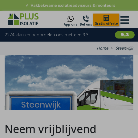
✓
Vakbekwame isolatieadviseurs & monteurs
Gratis offerte
App ons
Bel ons
2274 klanten beoordelen ons met een 9.3
9,3
Home
Steenwijk
Neem vrijblijvend