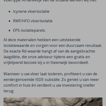
vloertype. Afhankelijk van de situatie werken wij met
:
Icynene
vloerisolatie
RWF/HFO vloerisolatie
EPS-isolatieparels.
Al deze materialen hebben een uitstekende
isolatiewaarde en zorgen voor een duurzaam resultaat.
De exacte
Rd
-waarde hangt af van de aangebrachte
laagdikte, die onze adviseur tijdens een gratis en
vrijblijvend bezoek bij u in
Steenwijk
beoordeelt.
Wanneer u uw vloer laat isoleren, profiteert u van de
eerdergenoemde
ISDE-subsidie
.
Zo geniet u van meer
comfort in huis én verdient u uw investering sneller
terug.