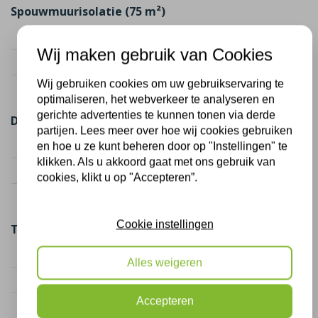
Spouwmuurisolatie (75 m²)
Kostenindicatie
€ 1.800
Wij maken gebruik van Cookies
Subsidie (2 maatregelen)
€ 787,50
Wij gebruiken cookies om uw gebruikservaring te
Netto kosten
€ 1.012,50
optimaliseren, het webverkeer te analyseren en
gerichte advertenties te kunnen tonen via derde
Dakisolatie (50 m²)
partijen. Lees meer over hoe wij cookies gebruiken
Kostenindicatie
€ 2.250
en hoe u ze kunt beheren door op "Instellingen" te
klikken. Als u akkoord gaat met ons gebruik van
Subsidie (2 maatregelen)
€ 1.625,00
cookies, klikt u op "Accepteren”.
Netto kosten
€ 625,00
Cookie instellingen
Totaal
Totaal kosten
€ 4.050
Alles weigeren
Totaal subsidie
€ 2.412,50
Accepteren
Netto kosten totaal
€ 1.637,50